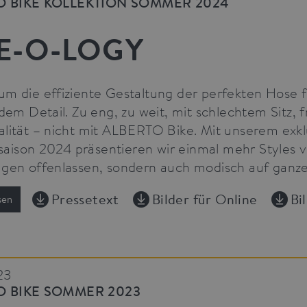
O BIKE KOLLEKTION SOMMER 2024
type cookie, where the prefix _pk_ses is followed by a short series
which is believed to be a reference code for the domain setting th
E-O-LOGY
um die effiziente Gestaltung der perfekten Hose f
edem Detail. Zu eng, zu weit, mit schlechtem Sitz, 
alität – nicht mit ALBERTO Bike. Mit unserem exk
ison 2024 präsentieren wir einmal mehr Styles von
agen offenlassen, sondern auch modisch auf ganze
Pressetext
Bilder für Online
Bi
sen
23
O BIKE SOMMER 2023