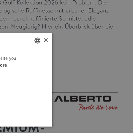
Golf-Kollektion 2026 kein Problem. Die
logische Raffinesse mit urbaner Eleganz
dern durch raffinierte Schnitte, edle
en. Neugierig? Hier ein Überblick über die
×
lder für Print
ENGLISH
site you
ore
GERMAN
EMIUM-