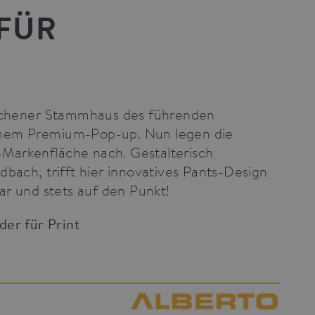
FÜR
te cannot be used properly
 This is beneficial for the
nchener Stammhaus des führenden
 website.
inem Premium-Pop-up. Nun legen die
er visitor cookie consent
Markenfläche nach. Gestalterisch
anner to work properly.
ch, trifft hier innovatives Pants-Design
ar und stets auf den Punkt!
lder für Print
ytics platform. It is used
rformance. It is a pattern
of numbers and letters,
e cookie.
ytics platform. It is used
rformance. It is a pattern