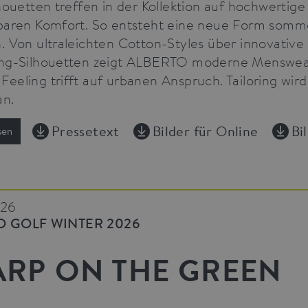
lhouetten treffen in der Kollektion auf hochwertig
baren Komfort. So entsteht eine neue Form sommer
. Von ultraleichten Cotton-Styles über innovative
ng-Silhouetten zeigt ALBERTO moderne Menswear, 
eeling trifft auf urbanen Anspruch. Tailoring wir
an.
Pressetext
Bilder für Online
Bi
sen
026
O GOLF WINTER 2026
ARP ON THE GREEN