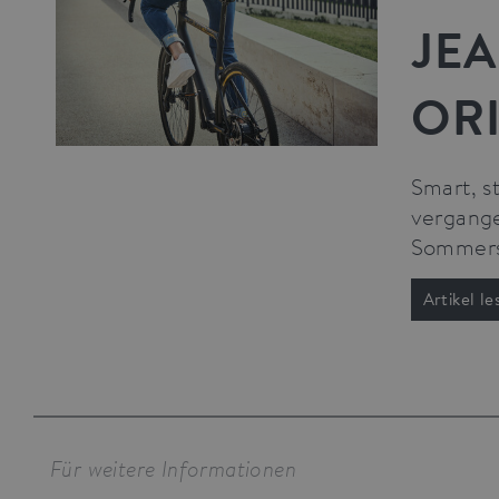
JEA
OR
Smart, s
vergange
Sommersa
Artikel le
Für weitere Informationen