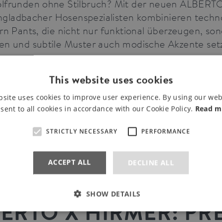
lfrunden ohne Stilbruch? Mit der neuen ALBERTO 
ladbacher Hosenspezialisten kombinieren techno
ern Pants, die nicht nur funktional überzeugen, son
en und subtile Muster auch modische Akzente setz
s.
This website uses cookies
Pressetext
Bilder für Online
Bi
sen
bsite uses cookies to improve user experience. By using our web
sent to all cookies in accordance with our Cookie Policy.
Read m
STRICTLY NECESSARY
PERFORMANCE
ACCEPT ALL
DECLINE ALL
026
O ERÖFFNET PREMIUM SHOP BEI HIRMER
SHOW DETAILS
ERTO X HIRMER: PR