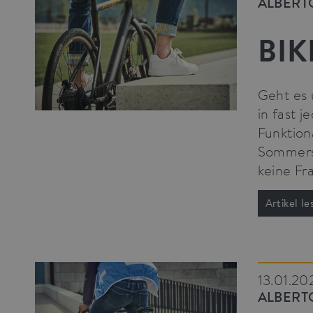
ALBERT
BIK
Geht es 
in fast j
Funktion
Sommersa
keine Fr
Artikel le
13.01.20
ALBERT