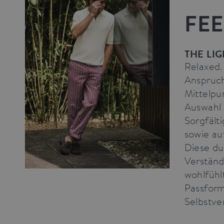
FEE
THE LI
Relaxed.
Anspruch
Mittelpu
Auswahl 
Sorgfält
sowie au
Diese du
Verständ
wohlfühl
Passform
Selbstve