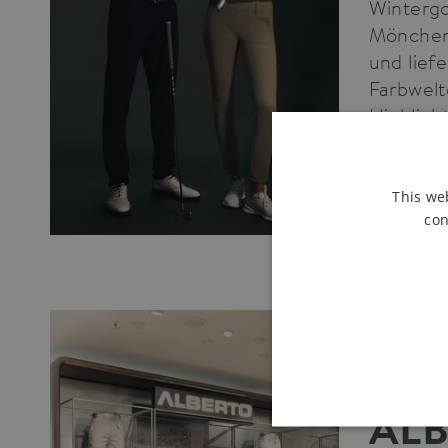
Wintergo
Möncheng
und lief
Farbwelt
Highlight
Artikel le
This we
con
07.04.2
ALBERT
ALB