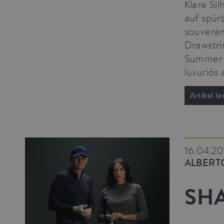
Klare Si
auf spür
souverän
Drawstri
Summer F
luxuriös 
Artikel le
16.04.2
ALBERT
SH