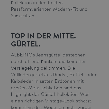
Kollektion in den beiden
It is a pattern
type cookie,
Passformvarianten Modern-Fit und
where the
prefix _pk_id
Slim-Fit an.
is followed
by a short
series of
numbers and
letters, which
TOP IN DER MITTE.
is believed to
be a
reference
GÜRTEL.
code for the
domain
setting the
ALBERTOs Jeansgürtel bestechen
cookie.
durch offene Kanten, die keinerlei
_pk_ses.3.3ff2
press.alberto-
30
This cookie
pants.com
minutes
name is
Versiegelung bekommen. Die
associated
with the
Vollledergürtel aus Rinds-, Büffel- oder
Piwik open
source web
Kalbsleder in satten Erdtönen mit
analytics
platform. It is
großen Metallschließen sind das
used to help
website
Highlight der Gürtel-Kollektion. Wer
owners track
visitor
einen richtigen Vintage-Look schätzt,
behaviour
and measure
kommt an den Modellen nicht vorbei,
site