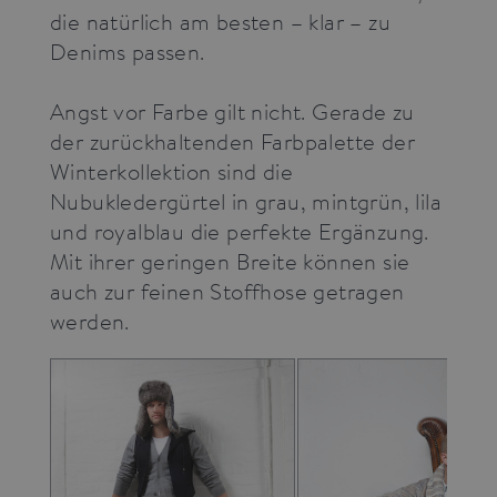
performance.
die natürlich am besten – klar – zu
It is a pattern
type cookie,
Denims passen.
where the
prefix
_pk_ses is
Angst vor Farbe gilt nicht. Gerade zu
followed by
a short series
der zurückhaltenden Farbpalette der
of numbers
and letters,
Winterkollektion sind die
which is
believed to
Nubukledergürtel in grau, mintgrün, lila
be a
reference
und royalblau die perfekte Ergänzung.
code for the
domain
Mit ihrer geringen Breite können sie
setting the
cookie.
auch zur feinen Stoffhose getragen
werden.