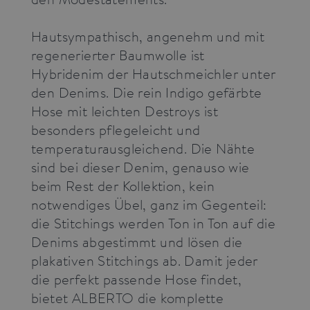
for Cookie-
Script.com
cookie
Hautsympathisch, angenehm und mit
banner to
work
regenerierter Baumwolle ist
properly.
Hybridenim der Hautschmeichler unter
den Denims. Die rein Indigo gefärbte
Hose mit leichten Destroys ist
besonders pflegeleicht und
Provider /
Name
Expiration
Description
Domain
temperaturausgleichend. Die Nähte
_pk_id.3.3ff2
press.alberto-
1 year
This cookie
sind bei dieser Denim, genauso wie
pants.com
name is
beim Rest der Kollektion, kein
associated
with the
notwendiges Übel, ganz im Gegenteil:
Piwik open
source web
die Stitchings werden Ton in Ton auf die
analytics
platform. It is
Denims abgestimmt und lösen die
used to help
website
plakativen Stitchings ab. Damit jeder
owners track
visitor
die perfekt passende Hose findet,
behaviour
and measure
bietet ALBERTO die komplette
site
performance.