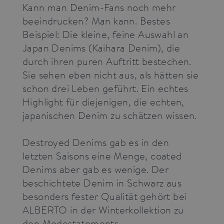
Provider /
Kann man Denim-Fans noch mehr
Name
Expiration
Description
Domain
beeindrucken? Man kann. Bestes
__cf_bm
30
This cookie
Cloudflare
Beispiel: Die kleine, feine Auswahl an
minutes
is used to
Inc.
distinguish
.myfonts.net
Japan Denims (Kaihara Denim), die
between
humans
durch ihren puren Auftritt bestechen.
and bots.
This is
Sie sehen eben nicht aus, als hätten sie
beneficial
for the
schon drei Leben geführt. Ein echtes
website, in
order to
Highlight für diejenigen, die echten,
make valid
reports on
japanischen Denim zu schätzen wissen.
the use of
their
website.
Destroyed Denims gab es in den
CookieScriptConsent
1 year
This cookie
CookieScript
letzten Saisons eine Menge, coated
is used by
press.alberto-
Cookie-
pants.com
Denims aber gab es wenige. Der
Script.com
service to
beschichtete Denim in Schwarz aus
remember
visitor
besonders fester Qualität gehört bei
cookie
consent
ALBERTO in der Winterkollektion zu
preferences
It is
den Modestatements.
necessary