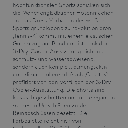
cookie.
hochfunktionalen Shorts schicken sich
_pk_ses.3.3ff2
press.alberto-
30
This cookie
die Mönchengladbacher Hosenmacher
pants.com
minutes
name is
associated
an, das Dress-Verhalten des weißen
with the
Sports grundlegend zu revolutionieren.
Piwik open
source web
‚Tennis-K‘ kommt mit einem elastischen
analytics
platform. It is
Gummizug am Bund und ist dank der
used to help
website
3xDry-Cooler-Ausstattung nicht nur
owners track
visitor
schmutz- und wasserabweisend,
behaviour
and measure
sondern auch komplett atmungsaktiv
site
performance.
und klimaregulierend. Auch ‚Court-K‘
It is a pattern
type cookie,
profitiert von den Vorzügen der 3xDry-
where the
prefix
Cooler-Ausstattung. Die Shorts sind
_pk_ses is
followed by
klassisch geschnitten und mit eleganten
a short series
of numbers
schmalen Umschlägen an den
and letters,
which is
Beinabschlüssen besetzt. Die
believed to
be a
Farbpalette reicht hier von
reference
code for the
traditionellem Weiß über Schwarz bis zu