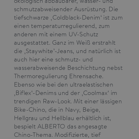
ökologisch abbaubarer, wasser- und
reports on
the use of
schmutzabweisender Ausrüstung. Die
their
website.
tiefschwarze ‚Coldblack-Denim‘ ist zum
einen temperaturregulierend, zum
CookieScriptConsent
1 year
This cookie
CookieScript
is used by
press.alberto-
anderen mit einem UV-Schutz
Cookie-
pants.com
Script.com
ausgestattet. Ganz im Weiß erstrahlt
service to
remember
die ‚Staywhite’-Jeans, und natürlich ist
visitor
cookie
auch hier eine schmutz- und
consent
preferences
wasserabweisende Beschichtung nebst
It is
necessary
Thermoregulierung Ehrensache.
for Cookie-
Script.com
Ebenso wie bei den ultraelastischen
cookie
banner to
‚Biflex‘-Denims und der ‚Coolmax‘ im
work
properly.
trendigen Raw-Look. Mit einer lässigen
Bike-Chino, die in Navy, Beige,
Hellgrau und Hellblau erhältlich ist,
bespielt ALBERTO das angesagte
Provider /
Chino-Thema. Modifizierte, tief
Name
Expiration
Description
Domain