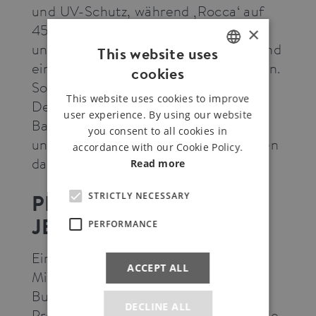
und UV-Schutz, während ‚Rocca‘ auf
45 Prozent Elastizität, eine schmutz-
×
und wasserabweisende Oberfläche und
This website uses
eine T400-Veredelung verweisen kann.
cookies
ENGLISH
Sommerlich leichte 6-Unzen-Light-
This website uses cookies to improve
GERMAN
Denims sowie 6,5-Unzen-
user experience. By using our website
Baumwoll/Leinen-Artikel in
you consent to all cookies in
unterschiedlichen Waschungen runden
accordance with our Cookie Policy.
das Sortiment ab.
Read more
PREMIUM BUSINESS
STRICTLY NECESSARY
JEANS
PERFORMANCE
Einmal Jeans in besonders edel, bitte.
ACCEPT ALL
Mit den fünf Modellen des ‚Premium
Business Jeans‘-Programms kein
DECLINE ALL
Problem! Die aus hochwertigem ‚Made