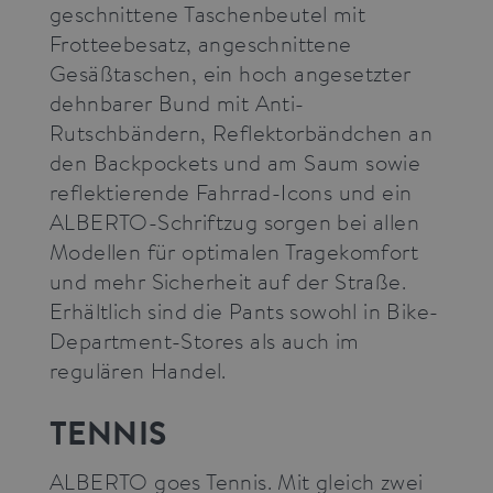
geschnittene Taschenbeutel mit
_pk_id.3.3ff2
press.alberto-
1 year
This cookie
Frotteebesatz, angeschnittene
pants.com
name is
associated
Gesäßtaschen, ein hoch angesetzter
with the
Piwik open
dehnbarer Bund mit Anti-
source web
analytics
Rutschbändern, Reflektorbändchen an
platform. It is
used to help
den Backpockets und am Saum sowie
website
owners track
reflektierende Fahrrad-Icons und ein
visitor
behaviour
ALBERTO-Schriftzug sorgen bei allen
and measure
site
Modellen für optimalen Tragekomfort
performance.
It is a pattern
und mehr Sicherheit auf der Straße.
type cookie,
where the
Erhältlich sind die Pants sowohl in Bike-
prefix _pk_id
is followed
Department-Stores als auch im
by a short
series of
regulären Handel.
numbers and
letters, which
is believed to
TENNIS
be a
reference
code for the
domain
ALBERTO goes Tennis. Mit gleich zwei
setting the